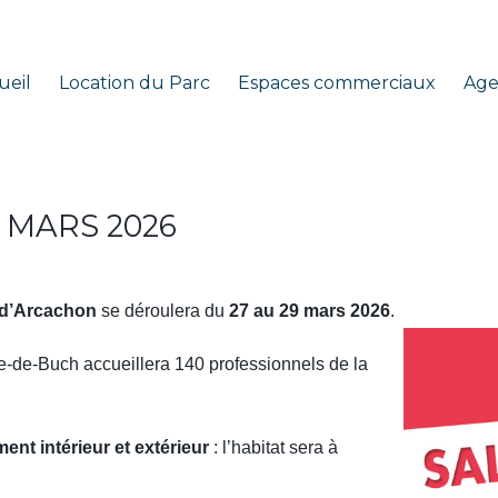
ueil
Location du Parc
Espaces commerciaux
Ag
RDIN DU BASSIN D’ARCAC
9 MARS 2026
 d’Arcachon
se déroulera du
27 au 29 mars 2026
.
te-de-Buch accueillera 140 professionnels de la
nt intérieur et extérieur
: l’habitat sera à