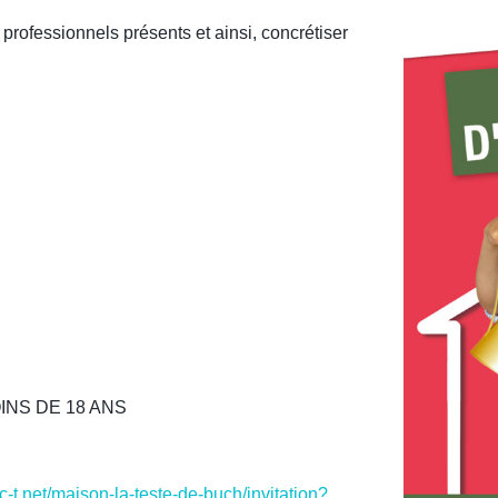
rofessionnels présents et ainsi, concrétiser
INS DE 18 ANS
-c-t.net/maison-la-teste-de-buch/invitation?