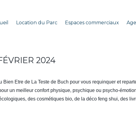
ueil
Location du Parc
Espaces commerciaux
Ag
 ET THÉRAPIES
 FÉVRIER 2024
u Bien Etre
de La Teste de Buch pour vous requinquer et repart
 pour un meilleur confort physique, psychique ou psycho-émotio
t écologiques, des cosmétiques bio, de la déco feng shui, des liv