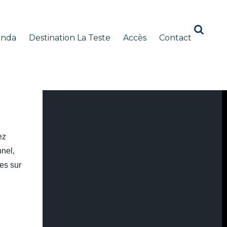
enda
Destination La Teste
Accès
Contact
ez
nnel,
res sur